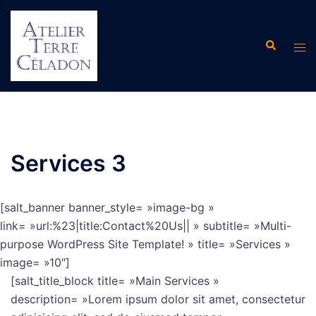
Aller
au
Recherche
contenu
Ouvr
le
men
Services 3
[salt_banner banner_style= »image-bg »
link= »url:%23|title:Contact%20Us|| » subtitle= »Multi-
purpose WordPress Site Template! » title= »Services »
image= »10″]
[salt_title_block title= »Main Services »
description= »Lorem ipsum dolor sit amet, consectetur