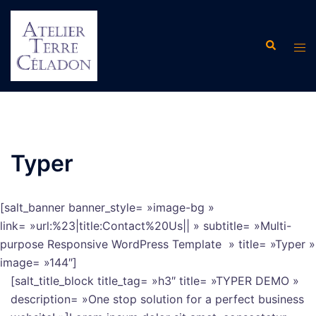
Aller
au
Recherche
contenu
Ouvr
le
men
Typer
[salt_banner banner_style= »image-bg »
link= »url:%23|title:Contact%20Us|| » subtitle= »Multi-
purpose Responsive WordPress Template » title= »Typer »
image= »144″]
[salt_title_block title_tag= »h3″ title= »TYPER DEMO »
description= »One stop solution for a perfect business