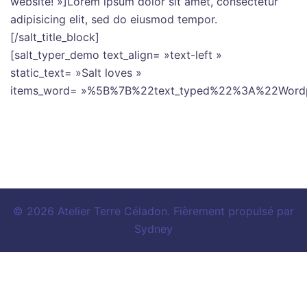
website! »]Lorem ipsum dolor sit amet, consectetur
adipisicing elit, sed do eiusmod tempor.
[/salt_title_block]
[salt_typer_demo text_align= »text-left »
static_text= »Salt loves »
items_word= »%5B%7B%22text_typed%22%3A%22Wor
© 2026 Atelier Terre Céladon. Fièrement propulsé par
Sydney