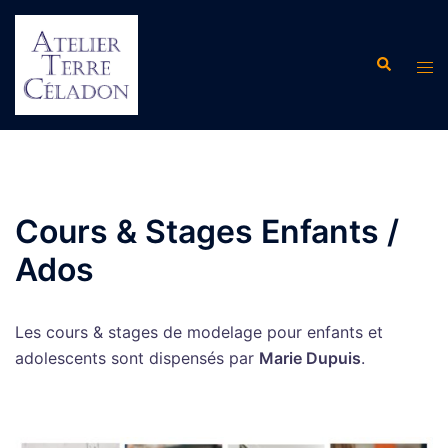
Aller
au
Recherche
contenu
Ouvr
le
men
Cours & Stages Enfants /
Ados
Les cours & stages de modelage pour enfants et
adolescents sont dispensés par
Marie Dupuis
.